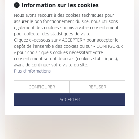
Information sur les cookies
Nous avons recours à des cookies techniques pour
assurer le bon fonctionnement du site, nous utilisons
également des cookies soumis à votre consentement
ASSURANCE VIE ET MODIFICATION
pour collecter des statistiques de visite.
Cliquez ci-dessous sur « ACCEPTER » pour accepter le
CONTRACTUELLES RELATIVES AU
dépôt de l'ensemble des cookies ou sur « CONFIGURER
TAUX D'INTÉRÊT TECHNIQUE
» pour choisir quels cookies nécessitant votre
Droit des assurances
consentement seront déposés (cookies statistiques),
Concernant la souscription du contrat
avant de continuer votre visite du site.
d'assurance sur la vie, la Cour de cass...
Plus d'informations
Lire la suite
CONFIGURER
REFUSER
ACCEPTER
LA FAUTE INTENTIONNELLE OU
DOLOSIVE N'EST PAS ASSURABLE
Droit des assurances