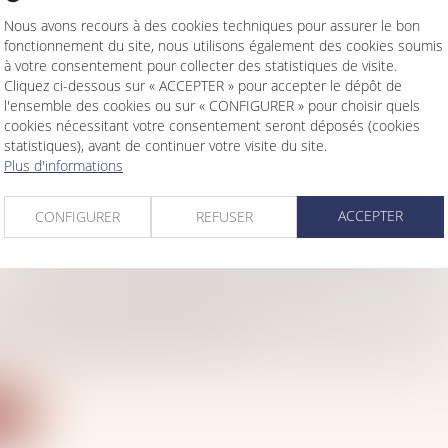
Nous avons recours à des cookies techniques pour assurer le bon
fonctionnement du site, nous utilisons également des cookies soumis
VELLE ACTION EN BORNAGE IMPLIQUE QUE L
à votre consentement pour collecter des statistiques de visite.
Cliquez ci-dessous sur « ACCEPTER » pour accepter le dépôt de
IVE SOIT DEVENUE INCERTAINE
l'ensemble des cookies ou sur « CONFIGURER » pour choisir quels
bilier
/
Droit de la propriété
cookies nécessitant votre consentement seront déposés (cookies
6 du Code civil dispose que : « Tout propriétaire peut ob
statistiques), avant de continuer votre visite du site.
Plus d'informations
ite
ACCEPTER
CONFIGURER
REFUSER
S NOUVELLES DISPOSITIONS 2024
bilier
/
Droit de la propriété
t un arrêté publiés le 2 avril 2024 viennent de précise
ite