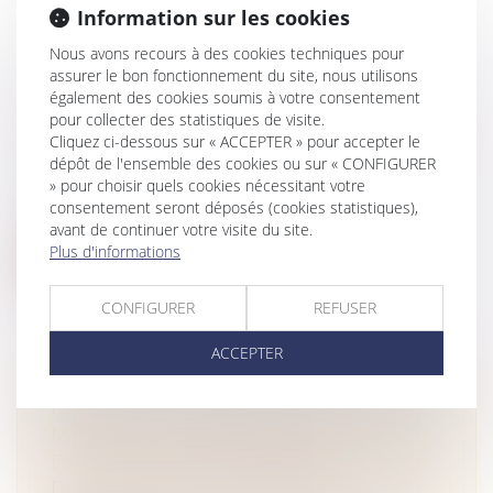
Information sur les cookies
Nous avons recours à des cookies techniques pour
LE DIAGNOSTIC AMIANTE AVANT
assurer le bon fonctionnement du site, nous utilisons
TRAVAUX N’EST OBLIGATOIRE
également des cookies soumis à votre consentement
QU’EN CAS DE DÉMOLITION
pour collecter des statistiques de visite.
Cliquez ci-dessous sur « ACCEPTER » pour accepter le
Droit immobilier
/
Droit de la construction
dépôt de l'ensemble des cookies ou sur « CONFIGURER
Pour des travaux de rénovation, le
» pour choisir quels cookies nécessitant votre
propriétaire d’un bâtiment édifié en
consentement seront déposés (cookies statistiques),
vertu...
avant de continuer votre visite du site.
Plus d'informations
Lire la suite
CONFIGURER
REFUSER
ACCEPTER
IL PEUT Y AVOIR ABUS DE
MAJORITÉ OU DE MINORITÉ MÊME
DANS UNE COPROPRIÉTÉ À DEUX
Droit immobilier
/
Copropriété