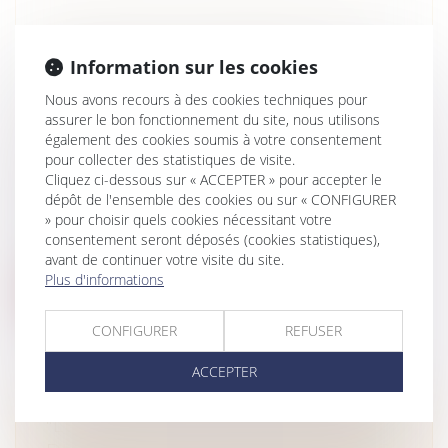
ANALYSE DU CARACTÈRE ABUSIF
DE CERTAINES CLAUSES
Information sur les cookies
RELATIVES À LA SURVENANCE
Nous avons recours à des cookies techniques pour
D'UN SINISTRE DANS UN CONTRAT
assurer le bon fonctionnement du site, nous utilisons
D'ASSURANCE SUR UN PRÊT
également des cookies soumis à votre consentement
pour collecter des statistiques de visite.
IMMOBILIER
Cliquez ci-dessous sur « ACCEPTER » pour accepter le
Droit des assurances
dépôt de l'ensemble des cookies ou sur « CONFIGURER
La clause d’un contrat d’assurance
» pour choisir quels cookies nécessitant votre
obligeant l’emprunteur à régler les
consentement seront déposés (cookies statistiques),
échéan...
avant de continuer votre visite du site.
Plus d'informations
Lire la suite
CONFIGURER
REFUSER
ACCEPTER
"LE SILENCE VAUT ACCEPTATION"