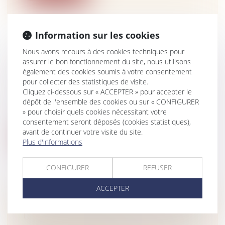
Information sur les cookies
Nous avons recours à des cookies techniques pour
« VERSER SUR MON ASSURANCE
assurer le bon fonctionnement du site, nous utilisons
VIE APRÈS MES 70 ANS, ÇA VAUT
également des cookies soumis à votre consentement
pour collecter des statistiques de visite.
ENCORE LE COUP ? »
Cliquez ci-dessous sur « ACCEPTER » pour accepter le
Droit des assurances
dépôt de l'ensemble des cookies ou sur « CONFIGURER
D'ici peu, vous aurez atteint l'âge de 70
» pour choisir quels cookies nécessitant votre
ans et on vous a peut-être déjà sou...
consentement seront déposés (cookies statistiques),
avant de continuer votre visite du site.
Lire la suite
Plus d'informations
CONFIGURER
REFUSER
ACCEPTER
RETRAIT-GONFLEMENT DES SOLS :
UNE AIDE POUR LES