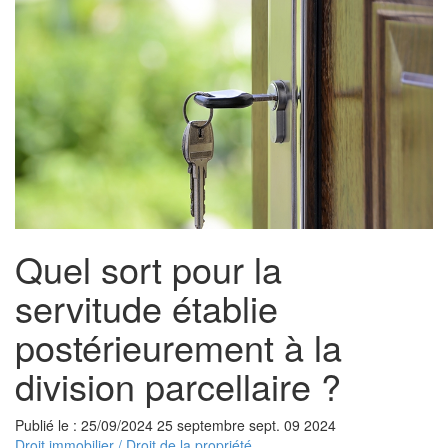
Quel sort pour la
servitude établie
postérieurement à la
division parcellaire ?
Publié le :
25/09/2024
25
septembre
sept.
09
2024
Droit immobilier
/
Droit de la propriété