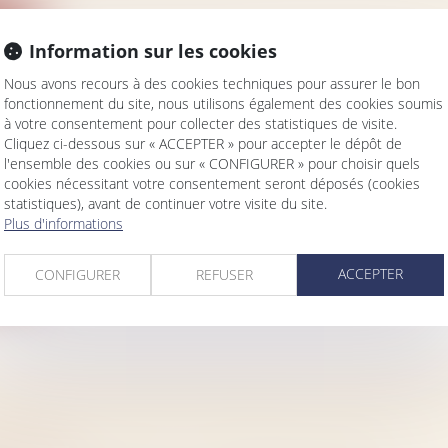
ite
Information sur les cookies
Nous avons recours à des cookies techniques pour assurer le bon
fonctionnement du site, nous utilisons également des cookies soumis
à votre consentement pour collecter des statistiques de visite.
Cliquez ci-dessous sur « ACCEPTER » pour accepter le dépôt de
 LIEUX : CONDITIONS DU PARTAGE DES FRAI
l'ensemble des cookies ou sur « CONFIGURER » pour choisir quels
AIRE DE JUSTICE
cookies nécessitant votre consentement seront déposés (cookies
statistiques), avant de continuer votre visite du site.
bilier
/
Baux d'habitation
Plus d'informations
 de la loi n° 89-462 du 6 juillet 1989 dispose que l’état des
ite
ACCEPTER
CONFIGURER
REFUSER
CE AUTO : QUELS AVANTAGES À SOUSCRIRE
VERTURE PROTECTION CONDUCTEUR ?