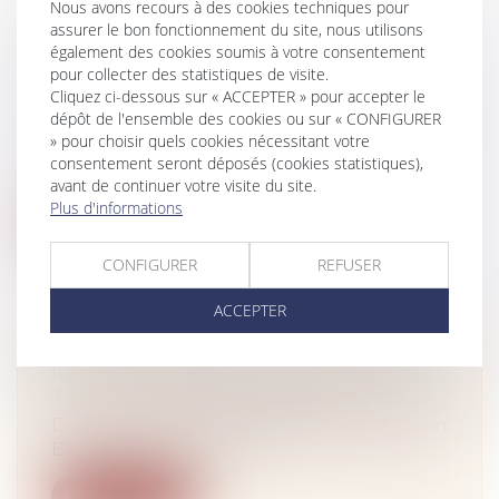
Nous avons recours à des cookies techniques pour
assurer le bon fonctionnement du site, nous utilisons
LA NOTION DE BONNE FOI AU
également des cookies soumis à votre consentement
pour collecter des statistiques de visite.
SENS DE L’ARTICLE 555 DU CODE
Cliquez ci-dessous sur « ACCEPTER » pour accepter le
CIVIL
dépôt de l'ensemble des cookies ou sur « CONFIGURER
Droit immobilier
/
Droit de la construction
» pour choisir quels cookies nécessitant votre
La bonne foi au sens de l’article 555 du
consentement seront déposés (cookies statistiques),
code civil s’entend par référence à...
avant de continuer votre visite du site.
Plus d'informations
Lire la suite
CONFIGURER
REFUSER
ACCEPTER
INDICE NATIONAL DU BÂTIMENT
TOUS CORPS D'ÉTAT (BT 01)
Droit immobilier
/
Droit de la construction
Base 100 en janvier 2010...
Lire la suite