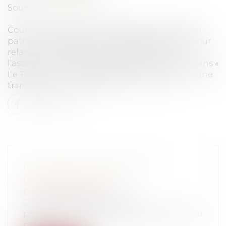
Source :
www.cbanque.com
Courtiers, fintechs et autres professionnels du
patrimoine profitent du projet de loi Pacte pour
relancer le débat de la transférabilité de
l’assurance vie. Réponse de Bruno Le Maire, dans «
Le Parisien » : « La transférabilité totale, non. Une
transparence totale, oui. »...
Lire la suite
LOI PACTE ET TRANSFERT
D'ASSURANCE VIE
Droit des assurances
Courtiers, fintechs et autres
professionnels du patrimoine profitent du
proje...