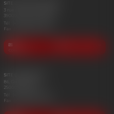
SITE DE LONS LE SAUNIER
3 rue du Colonel Mahon
39000 LONS-LE-SAUNIER
Tél :
(+33)03 84 24 85 06
Fax : (+33)03 84 24 70 00
NOUS
NOUS LOCALISER
CONTACTER
SITE DE BESANCON
86, Grande Rue
25000 BESANCON
Tél :
(+33)03 84 24 85 06
Fax : (+33)03 84 24 70 00