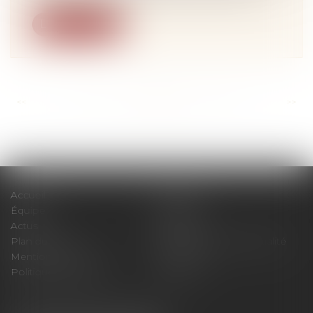
Lire la suite
<<
<
...
181
182
183
184
185
186
187
...
>
>>
Accueil
Cabinet
Équipe
Expertises
Actus
Contact
Plan du site
Politique de confidentialité
Mentions légales
Honoraires
Politique de cookies
Articles