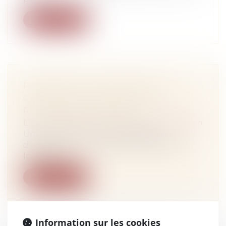
Lire la suite
PAIEMENT DES INDEMNITÉS
CONTRACTUELLES POUR UN
RETARD DE LIVRAISON
Droit immobilier
/
Droit de la construction
Un promoteur vend en l’état futur
d’achèvement un immeuble destiné au
logemen...
Lire la suite
Information sur les cookies