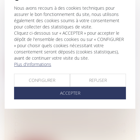
Nous avons recours à des cookies techniques pour
PROPOSITION D'UN TEXTE DE LOI
assurer le bon fonctionnement du site, nous utilisons
PERMETTANT LA RÉSILIATION À
également des cookies soumis à votre consentement
TOUT MOMENT DES
pour collecter des statistiques de visite.
Cliquez ci-dessous sur « ACCEPTER » pour accepter le
COMPLÉMENTAIRES SANTÉ
dépôt de l'ensemble des cookies ou sur « CONFIGURER
Droit des assurances
» pour choisir quels cookies nécessitant votre
La facilitation de la résiliation des contrats
consentement seront déposés (cookies statistiques),
d’assurance santé est toujours...
avant de continuer votre visite du site.
Plus d'informations
Lire la suite
CONFIGURER
REFUSER
ACCEPTER
RÉAGIR FACE AUX INCIDENTS LORS
D'UNE CONSTRUCTION
Droit immobilier
/
Droit de la construction
Les surprises, généralement mauvaises, ne
manquent pas dans le déroulement d’...