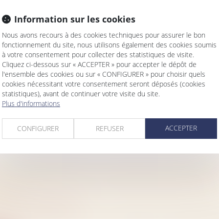
Information sur les cookies
Nous avons recours à des cookies techniques pour assurer le bon
 EN REVENDICATION DE LA QUALITÉ DE BÉN
fonctionnement du site, nous utilisons également des cookies soumis
URANCE-VIE SE PRESCRIT PAR DIX ANS
à votre consentement pour collecter des statistiques de visite.
Cliquez ci-dessous sur « ACCEPTER » pour accepter le dépôt de
assurances
l'ensemble des cookies ou sur « CONFIGURER » pour choisir quels
i revendique la qualité de bénéficiaire du contrat d’a
cookies nécessitant votre consentement seront déposés (cookies
statistiques), avant de continuer votre visite du site.
Plus d'informations
ite
ACCEPTER
CONFIGURER
REFUSER
 EN COPROPRIÉTÉ : UN SECOND VOTE N'EST
E QU’APRÈS UN VOTE SUR CHACUN DES DEVI
RENTS
bilier
/
Copropriété
 la même résolution par une précédente assemblée g