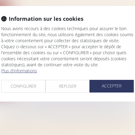
ite
Information sur les cookies
Nous avons recours à des cookies techniques pour assurer le bon
fonctionnement du site, nous utilisons également des cookies soumis
à votre consentement pour collecter des statistiques de visite.
Cliquez ci-dessous sur « ACCEPTER » pour accepter le dépôt de
 DES ASSUREURS DE LA CONSTRUCTION : QU
l'ensemble des cookies ou sur « CONFIGURER » pour choisir quels
N POUR LES ASSURÉS ?
cookies nécessitant votre consentement seront déposés (cookies
assurances
statistiques), avant de continuer votre visite du site.
ieurs années, sont apparues dans le paysage de l’as
Plus d'informations
ACCEPTER
CONFIGURER
REFUSER
ite
 EFFONDRÉS : LE RETOUR D'EXPÉRIENCE D'
CTE