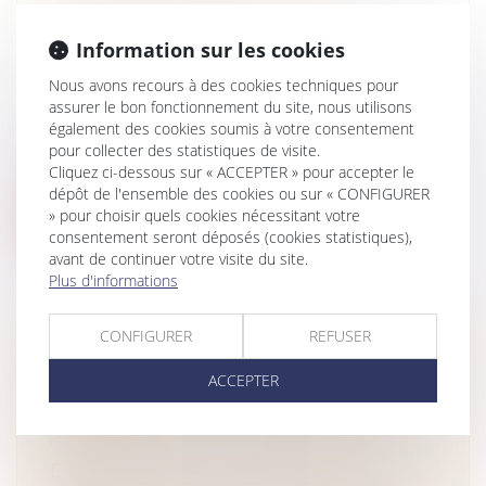
GOUVERNEMENT N’ENTEND PAS
MODIFIER LA PROCÉDURE
Information sur les cookies
D’EXTRÊME URGENCE DEFRÉNOIS
Nous avons recours à des cookies techniques pour
- LEXTENSO ÉDITIONS
assurer le bon fonctionnement du site, nous utilisons
Droit immobilier
également des cookies soumis à votre consentement
pour collecter des statistiques de visite.
Beaucoup de propriétaires expropriés se
Cliquez ci-dessous sur « ACCEPTER » pour accepter le
plaignent de ce que, plusieurs mois a...
dépôt de l'ensemble des cookies ou sur « CONFIGURER
» pour choisir quels cookies nécessitant votre
Lire la suite
consentement seront déposés (cookies statistiques),
avant de continuer votre visite du site.
Plus d'informations
CONFIGURER
REFUSER
UN VOISIN N'A PAS EN CETTE
ACCEPTER
SEULE QUALITÉ UN INTÉRÊT À
AGIR CONTRE UN PERMIS DE
CONSTRUIRE - LE MONDE DU
DROIT