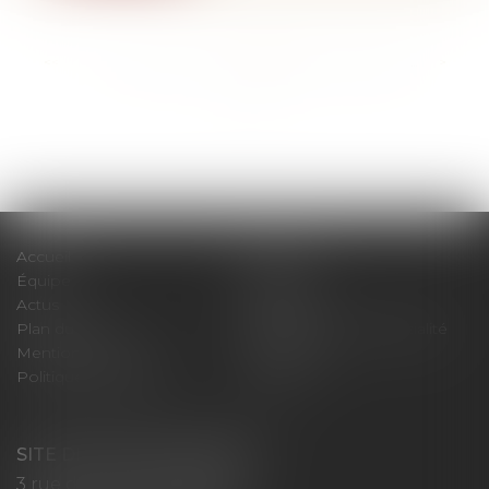
<<
<
...
123
124
125
126
127
128
129
...
>
>>
Accueil
Cabinet
Équipe
Expertises
Actus
Contact
Plan du site
Politique de confidentialité
Mentions légales
Honoraires
Politique de cookies
Articles
SITE DE LONS LE SAUNIER
3 rue du Colonel Mahon