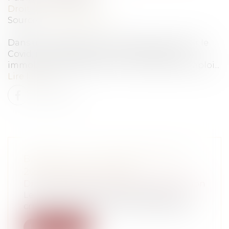
Droit des assurances
Source :
www.moneyvox.fr
Dans un contexte économique bousculé par le
Covid, il est tentant, pour un emprunteur
immobilier, de s’assurer contre la perte d’emploi...
Lire la suite
BÂTIMENT : DES PERSPECTIVES
2021 EN DEMI-TEINTE
Droit immobilier
/
Droit de la construction
Le bâtiment ne pouvait échapper à la
crise qui frappe l’économie mondiale et...
Lire la suite