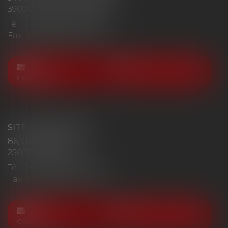
39000 LONS-LE-SAUNIER
Tél :
(+33)03 84 24 85 06
Fax : (+33)03 84 24 70 00
NOUS
NOUS LOCALISER
CONTACTER
SITE DE BESANCON
86, Grande Rue
25000 BESANCON
Tél :
(+33)03 84 24 85 06
Fax : (+33)03 84 24 70 00
NOUS
NOUS LOCALISER
CONTACTER