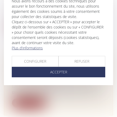
Nous avons recours à des cookies techniques pour
Droit immobilier
/
Droit de la construction
assurer le bon fonctionnement du site, nous utilisons
Selon la CNCC, les pénalités de retard sur
également des cookies soumis à votre consentement
marchés de construction devraient...
pour collecter des statistiques de visite.
Cliquez ci-dessous sur « ACCEPTER » pour accepter le
dépôt de l'ensemble des cookies ou sur « CONFIGURER
Lire la suite
» pour choisir quels cookies nécessitant votre
consentement seront déposés (cookies statistiques),
avant de continuer votre visite du site.
Plus d'informations
CRÉDIT IMMOBILIER : POURQUOI
CONFIGURER
REFUSER
L'ASSURANCE PERTE D'EMPLOI A
ACCEPTER
PEU D'INTÉRÊT
Droit des assurances
Dans un contexte économique bousculé
par le Covid, il est tentant, pour un em...
Lire la suite