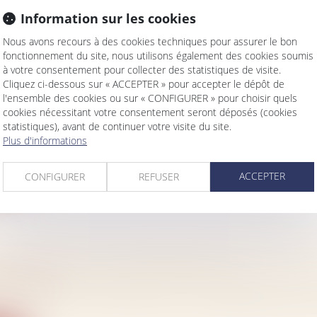
Information sur les cookies
Nous avons recours à des cookies techniques pour assurer le bon
fonctionnement du site, nous utilisons également des cookies soumis
à votre consentement pour collecter des statistiques de visite.
DES DÉLAIS D'INSTRUCTION D'URBANISME,
Cliquez ci-dessous sur « ACCEPTER » pour accepter le dépôt de
GEMENT ET DE CONSTRUCTION AU 24 MAI
l'ensemble des cookies ou sur « CONFIGURER » pour choisir quels
bilier
/
Droit de la construction
cookies nécessitant votre consentement seront déposés (cookies
statistiques), avant de continuer votre visite du site.
 du Logement, Julien Denormandie, a publié, le 8 mai
Plus d'informations
ite
ACCEPTER
CONFIGURER
REFUSER
 ET IMPACT SUR L’ASSURANCE VIE
assurances
texte, aucun marché financier n’a été épargné. Quel