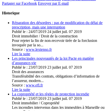
Partager sur Facebook
Envoyer par E-mail
Historique
Réparation des désordres : pas de modification du délai de
prescription, mais une interruption
Publié le :
24/07/2019
24
juillet
juil.
07
2019
Droit immobilier
/
Droit de la construction
Pour rejeter la fin de non-recevoir tirée de la forclusion
invoquée par la so...
Source :
www.lextenso.fr
Lire la suite
Les principales nouveautés de la loi Pacte en matière
d’assurance-vie
Publié le :
23/07/2019
23
juillet
juil.
07
2019
Droit des assurances
Transférabilité des contrats, obligations d’information de
l’assureur, modern...
Source :
www.efl.fr
Lire la suite
La copropriété et les règles de protection incendie
Publié le :
23/07/2019
23
juillet
juil.
07
2019
Droit immobilier
/
Copropriété
Les incendies intervenus dans les immeubles à Marseille ou