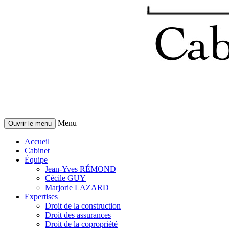
Menu
Ouvrir le menu
Accueil
Cabinet
Équipe
Jean-Yves RÉMOND
Cécile GUY
Marjorie LAZARD
Expertises
Droit de la construction
Droit des assurances
Droit de la copropriété