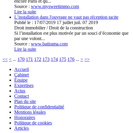
encore Paris et qu...
Source :
www.mysweetimmo.com
Lire la suite
L’installation dans l'ouvrage ne vaut pas réception tacite
Publié le :
17/07/2019
17
juillet
juil.
07
2019
Droit immobilier
/
Droit de la construction
Si l’installation est plus motivée par un souci d’économie que
par une volont...
Source :
www.batirama.com
Lire la suite
<<
<
...
170
171
172
173
174
175
176
...
>
>>
Accueil
Cabinet
Équipe
Expertises
Actus
Contact
Plan du site
Politique de confidentialité
Mentions légales
Honoraires
Politique de cookies
Articles