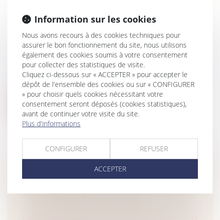
Information sur les cookies
LA MAIRIE A BIEN LE DROIT DE
Nous avons recours à des cookies techniques pour
PRÉEMPTER À BAS PRIX VOTRE
assurer le bon fonctionnement du site, nous utilisons
BIEN IMMOBILIER
également des cookies soumis à votre consentement
Droit immobilier
pour collecter des statistiques de visite.
Cliquez ci-dessous sur « ACCEPTER » pour accepter le
La Cour de cassation estime qu'il n'y a pas
dépôt de l'ensemble des cookies ou sur « CONFIGURER
d'atteinte au droit de propriété...
» pour choisir quels cookies nécessitant votre
consentement seront déposés (cookies statistiques),
Lire la suite
avant de continuer votre visite du site.
Plus d'informations
CONFIGURER
REFUSER
ACCEPTER
FAUTE DOLOSIVE DU
CONSTRUCTEUR : ACTION EN
RESPONSABILITÉ CONTRACTUELLE
ATTACHÉE À L’IMMEUBLE
Droit immobilier
/
Droit de la construction