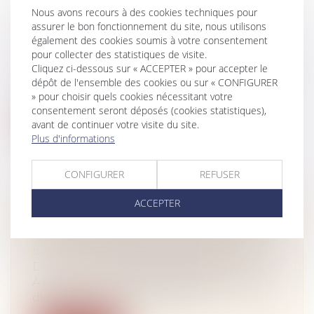
Nous avons recours à des cookies techniques pour
assurer le bon fonctionnement du site, nous utilisons
PROVISIONS ET RÉGIME FINANCIER
également des cookies soumis à votre consentement
DU FGAO
pour collecter des statistiques de visite.
Droit des assurances
Cliquez ci-dessous sur « ACCEPTER » pour accepter le
Le décret n° 2024-523 du 7 juin 2024 définit
dépôt de l'ensemble des cookies ou sur « CONFIGURER
les plafonds applicables et les...
» pour choisir quels cookies nécessitant votre
consentement seront déposés (cookies statistiques),
Lire la suite
avant de continuer votre visite du site.
Plus d'informations
CONFIGURER
REFUSER
ACCEPTER
BAIL MOBILITÉ : COMMENT LE
PROJET PHARE DE LA LOI ELAN A
ÉTÉ DÉTOURNÉ DE SON OBJECTIF
Droit immobilier
/
Baux d'habitation
À l'origine, le bail mobilité était un "beau
dispositif" créé afin de "favori...