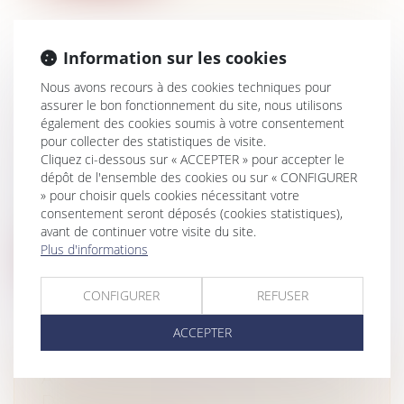
Information sur les cookies
NULLITÉ DU CCMI SOUS
Nous avons recours à des cookies techniques pour
CONDITION SUSPENSIVE
assurer le bon fonctionnement du site, nous utilisons
D’ACQUISITION DU TERRAIN PAR
également des cookies soumis à votre consentement
pour collecter des statistiques de visite.
DONATION
Cliquez ci-dessous sur « ACCEPTER » pour accepter le
Droit immobilier
/
Droit de la construction
dépôt de l'ensemble des cookies ou sur « CONFIGURER
Le CCMI avec plan sous condition
» pour choisir quels cookies nécessitant votre
suspensive d’acquisition du terrain par
consentement seront déposés (cookies statistiques),
dona...
avant de continuer votre visite du site.
Plus d'informations
Lire la suite
CONFIGURER
REFUSER
ACCEPTER
ASSURANCES « PERTES
D’EXPLOITATION » : L’ÉTAT DES