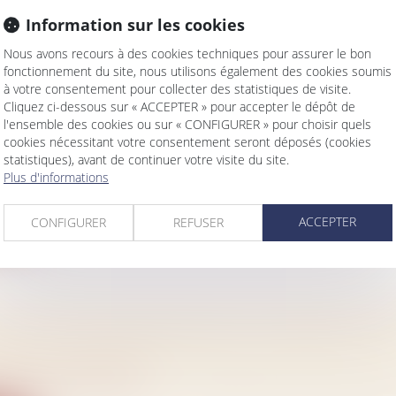
Information sur les cookies
Nous avons recours à des cookies techniques pour assurer le bon
fonctionnement du site, nous utilisons également des cookies soumis
à votre consentement pour collecter des statistiques de visite.
TIBILITÉ ET HANDICAP ET ACCESSIBILITÉ : 
Cliquez ci-dessous sur « ACCEPTER » pour accepter le dépôt de
EN RETARD
l'ensemble des cookies ou sur « CONFIGURER » pour choisir quels
bilier
/
Droit de la construction
cookies nécessitant votre consentement seront déposés (cookies
statistiques), avant de continuer votre visite du site.
ès l'entrée en vigueur de la Convention internationale
Plus d'informations
ite
ACCEPTER
CONFIGURER
REFUSER
CAT DES COPROPRIÉTAIRES A INTÉRÊT À AG
POUR FAIRE RESPECTER LES DÉCISIONS D’A
bilier
/
Copropriété
des copropriétaires a un intérêt à agir en justice pour f