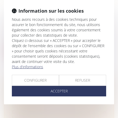
Information sur les cookies
ASSURANCE VOYAGE : UN MODÈLE
Nous avons recours à des cookies techniques pour
EN PLEINE ÉVOLUTION
assurer le bon fonctionnement du site, nous utilisons
Droit des assurances
également des cookies soumis à votre consentement
La dernière étude sur l’assurance voyage
pour collecter des statistiques de visite.
Cliquez ci-dessous sur « ACCEPTER » pour accepter le
réalisée par Valmen Consulting, en p...
dépôt de l'ensemble des cookies ou sur « CONFIGURER
» pour choisir quels cookies nécessitant votre
Lire la suite
consentement seront déposés (cookies statistiques),
avant de continuer votre visite du site.
Plus d'informations
CONFIGURER
REFUSER
NULLITÉ DU CCMI SOUS
ACCEPTER
CONDITION SUSPENSIVE
D’ACQUISITION DU TERRAIN PAR
DONATION
Droit immobilier
/
Droit de la construction
Le CCMI avec plan sous condition