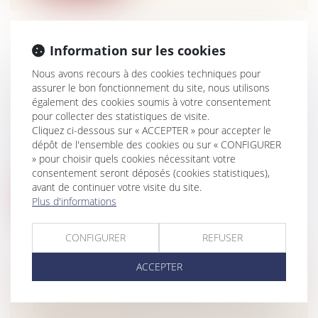
Information sur les cookies
LOYER D'UN LOGEMENT SOUMIS À
Nous avons recours à des cookies techniques pour
LA "LOI 1948" - ACTUALITÉS DU
assurer le bon fonctionnement du site, nous utilisons
également des cookies soumis à votre consentement
DROIT- LAMY
pour collecter des statistiques de visite.
Droit immobilier
Cliquez ci-dessous sur « ACCEPTER » pour accepter le
Le loyer correspondant à un bail
dépôt de l'ensemble des cookies ou sur « CONFIGURER
d'habitation soumis à la loi n° 48-1360 du
» pour choisir quels cookies nécessitant votre
1...
consentement seront déposés (cookies statistiques),
avant de continuer votre visite du site.
Lire la suite
Plus d'informations
CONFIGURER
REFUSER
ACCEPTER
ASSURANCE HABITATION, AUTO,
COMPLÉMENTAIRE SANTÉ :