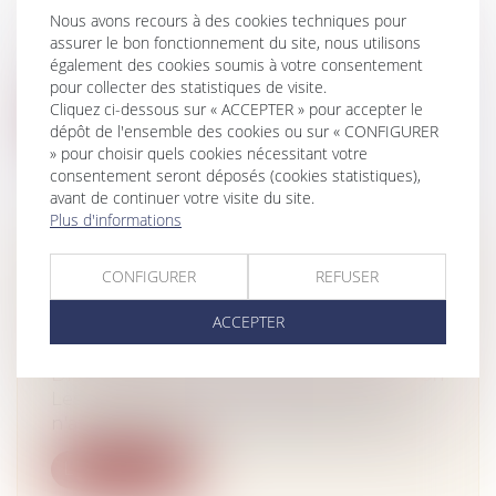
SUITE
Nous avons recours à des cookies techniques pour
Droit immobilier
/
Droit de la construction
assurer le bon fonctionnement du site, nous utilisons
L'enquête préliminaire qui visait Vinci
également des cookies soumis à votre consentement
pour "travail forcé" et "réduction en...
pour collecter des statistiques de visite.
Cliquez ci-dessous sur « ACCEPTER » pour accepter le
Lire la suite
dépôt de l'ensemble des cookies ou sur « CONFIGURER
» pour choisir quels cookies nécessitant votre
consentement seront déposés (cookies statistiques),
avant de continuer votre visite du site.
Plus d'informations
LE CONSTRUCTEUR PEUT-IL ÊTRE
CONFIGURER
REFUSER
CONDAMNÉ AU-DELÀ DES
TRAVAUX DE REPRISE ? -
ACCEPTER
BATIRAMA
Droit immobilier
/
Droit de la construction
Les travaux antérieurs, mal exécutés,
n'ayant pas permis la réparation des dé...
Lire la suite