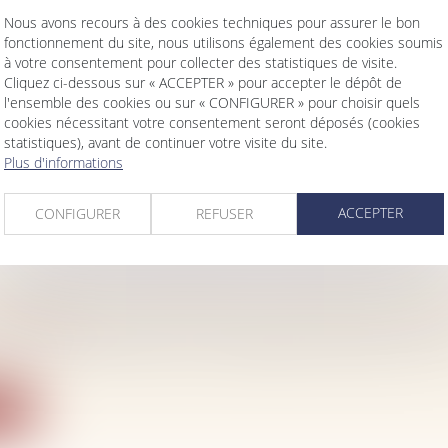
Nous avons recours à des cookies techniques pour assurer le bon
 ACTIVER ET FAIRE JOUER LA GARANTIE D
fonctionnement du site, nous utilisons également des cookies soumis
à votre consentement pour collecter des statistiques de visite.
Cliquez ci-dessous sur « ACCEPTER » pour accepter le dépôt de
bilier
/
Droit de la construction
l'ensemble des cookies ou sur « CONFIGURER » pour choisir quels
t les démarches à accomplir pour activer et faire joue
cookies nécessitant votre consentement seront déposés (cookies
statistiques), avant de continuer votre visite du site.
Plus d'informations
ite
ACCEPTER
CONFIGURER
REFUSER
COLAIRE ET ASSURANCES : QUESTIONS - R
assurances
endent à l’école seuls ou accompagnés, quels que soien
ite