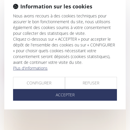
Information sur les cookies
SOUS-TRAITANCE ET GARANTIE DE
Nous avons recours à des cookies techniques pour
PAIEMENT : LA COUR DE
assurer le bon fonctionnement du site, nous utilisons
CASSATION CONFIRME LA
également des cookies soumis à votre consentement
pour collecter des statistiques de visite.
RESPONSABILITÉ DU DIRIGEANT
Cliquez ci-dessous sur « ACCEPTER » pour accepter le
DE DROIT
dépôt de l'ensemble des cookies ou sur « CONFIGURER
Droit immobilier
/
Droit de la construction
» pour choisir quels cookies nécessitant votre
En matière de construction de maisons
consentement seront déposés (cookies statistiques),
individuelles, l’article L 241-9 du Cod...
avant de continuer votre visite du site.
Plus d'informations
Lire la suite
CONFIGURER
REFUSER
ACCEPTER
« VERSER SUR MON ASSURANCE
VIE APRÈS MES 70 ANS, ÇA VAUT
ENCORE LE COUP ? »